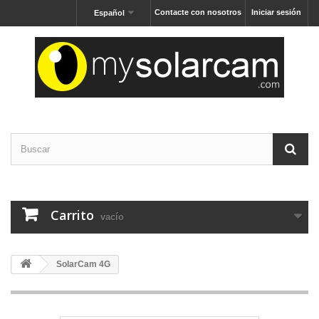
Contacte con nosotros
Iniciar sesión
Español
Carrito
vacío
SolarCam 4G